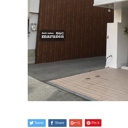
Tweet
Share
+1
Pin it