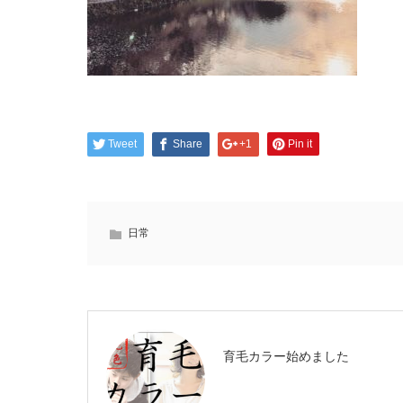
Tweet
Share
+1
Pin it
日常
育毛カラー始めました