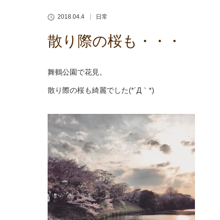
2018.04.4
日常
散り際の桜も・・・
舞鶴公園で花見。
散り際の桜も綺麗でした(*´Д｀*)