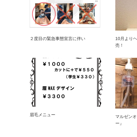
２度目の緊急事態宣言に伴い
10月より
売！
眉毛メニュー
マルゼンオ
ー』