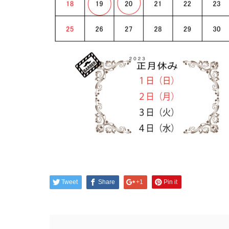
Tweet
Share
+1
Pin it